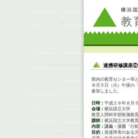
教
連携研修講座②
県内の教育センター等
８月５日（火）午後の
参加しました。
日時：
平成２６年８月
会場：
横浜国立大学
教育人間科学部附属教育
講師：
横浜国立大学教
内容：
講義・演習
「行
目的：
発達障害のある